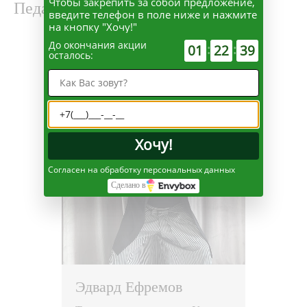
Чтобы закрепить за собой предложение,
Педагоги
введите телефон в поле ниже и нажмите
на кнопку "Хочу!"
До окончания акции
:
:
01
22
38
осталось:
Хочу!
Согласен на обработку персональных данных
Сделано в
Эдвард Ефремов