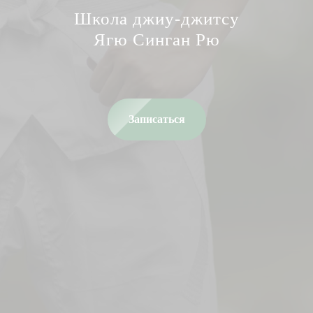
Школа джиу-джитсу
Ягю Синган Рю
Записаться