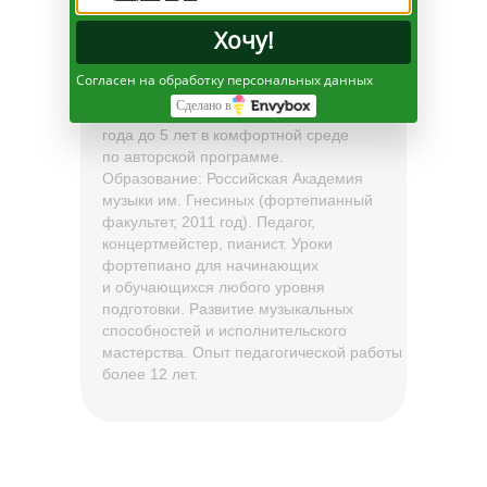
Хочу!
Сертифицированный педагог раннего
Согласен на обработку персональных данных
музыкального развития. Групповые
Сделано в
и индивидуальные занятия с детьми от 1
года до 5 лет в комфортной среде
по авторской программе.
Образование: Российская Академия
музыки им. Гнесиных (фортепианный
факультет, 2011 год). Педагог,
концертмейстер, пианист. Уроки
фортепиано для начинающих
и обучающихся любого уровня
подготовки. Развитие музыкальных
способностей и исполнительского
мастерства. Опыт педагогической работы
более 12 лет.