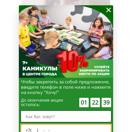
×
Чтобы закрепить за собой предложение,
введите телефон в поле ниже и нажмите
на кнопку "Хочу!"
До окончания акции
:
:
01
22
38
осталось:
Ирина Маскеева
Ведущий педагог направления