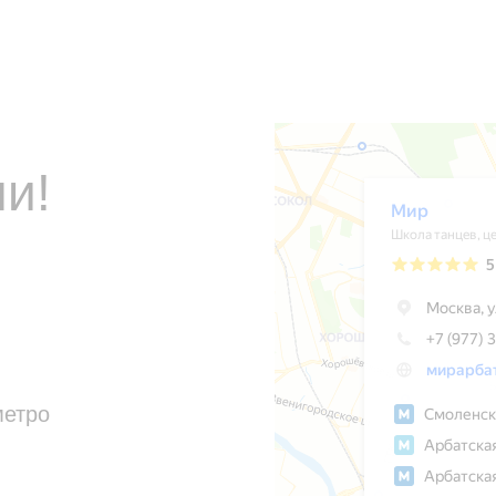
и!
метро