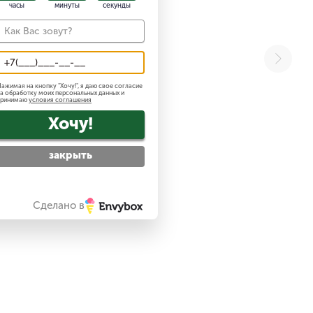
часы
минуты
секунды
ажимая на кнопку "
Хочу!
", я даю свое согласие
а обработку моих персональных данных и
принимаю
условия соглашения
Хочу!
закрыть
Сделано в