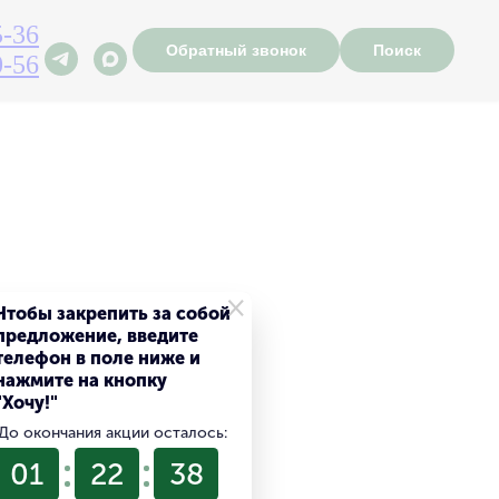
5-36
Обратный звонок
Поиск
0-56
×
Чтобы закрепить за собой
предложение, введите
телефон в поле ниже и
нажмите на кнопку
"Хочу!"
До окончания акции осталось:
01
22
37